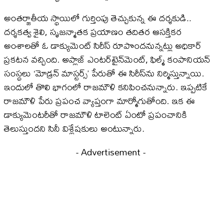
అంతర్జాతీయ స్థాయిలో గుర్తింపు తెచ్చుకున్న ఈ దర్శకుడి..
దర్శకత్వ శైలి, సృజన్మాతక ప్రయాణం తదితర ఆసక్తికర
అంశాలతో ఓ డాక్యుమెంట్‌ సిరీస్‌ రూపొందనున్నట్లు అధికార్
ప్రకటన వచ్చింది. అప్లాజ్‌ ఎంటర్‌టైన్‌మెంట్‌, ఫిల్మ్‌ కంపానియన్‌
సంస్థలు ‘మోడ్రన్‌ మాస్టర్స్‌’ పేరుతో ఈ సిరీస్‌ను నిర్మిస్తున్నాయి.
ఇందులో తొలి భాగంలో రాజమౌళి కనిపించనున్నారు. ఇప్పటికే
రాజమౌళి పేరు ప్రపంచ వ్యాప్తంగా మార్మోగుతోంది. ఇక ఈ
డాక్యుమెంటరీతో రాజమౌళి టాలెంట్ ఏంటో ప్రపంచానికి
తెలుస్తుందని సినీ విశ్లేషకులు అంటున్నారు.
- Advertisement -