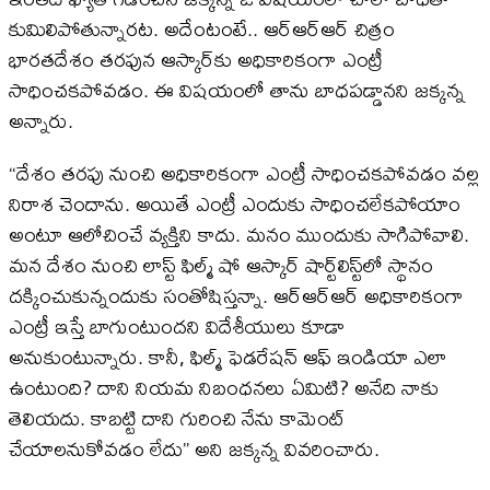
కుమిలిపోతున్నారట. అదేంటంటే.. ఆర్‌ఆర్‌ఆర్‌ చిత్రం
భారతదేశం తరఫున ఆస్కార్‌కు అధికారికంగా ఎంట్రీ
సాధించకపోవడం. ఈ విషయంలో తాను బాధపడ్డానని జక్కన్న
అన్నారు.
“దేశం తరఫు నుంచి అధికారికంగా ఎంట్రీ సాధించకపోవడం వల్ల
నిరాశ చెందాను. అయితే ఎంట్రీ ఎందుకు సాధించలేకపోయాం
అంటూ ఆలోచించే వ్యక్తిని కాదు. మనం ముందుకు సాగిపోవాలి.
మన దేశం నుంచి లాస్ట్‌ ఫిల్మ్‌ షో ఆస్కార్‌ షార్ట్‌లిస్ట్‌లో స్థానం
దక్కించుకున్నందుకు సంతోషిస్తన్నా. ఆర్‌ఆర్‌ఆర్‌ అధికారికంగా
ఎంట్రీ ఇస్తే బాగుంటుందని విదేశీయులు కూడా
అనుకుంటున్నారు. కానీ, ఫిల్మ్‌ ఫెడరేషన్‌ ఆఫ్‌ ఇండియా ఎలా
ఉంటుంది? దాని నియమ నిబంధనలు ఏమిటి? అనేది నాకు
తెలియదు. కాబట్టి దాని గురించి నేను కామెంట్‌
చేయాలనుకోవడం లేదు” అని జక్కన్న వివరించారు.