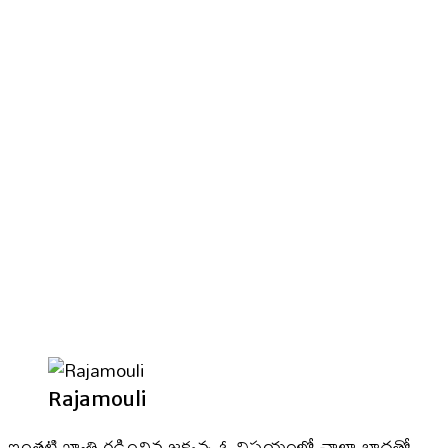
Rajamouli
ఇంతటి ఖ్యాతి గడించిన జక్కన్న ఓ విషయంలో చాలా బాధతో