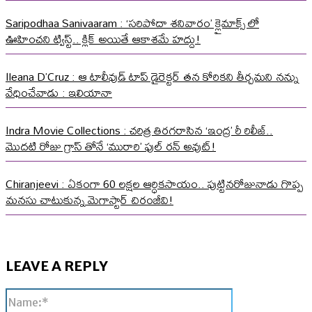
Saripodhaa Sanivaaram : ‘సరిపోదా శనివారం’ క్లైమాక్స్ లో
ఊహించని ట్విస్ట్.. క్లిక్ అయితే ఆకాశమే హద్దు!
Ileana D’Cruz : ఆ టాలీవుడ్ టాప్ డైరెక్టర్ తన కోరికని తీర్చమని నన్ను
వేధించేవాడు : ఇలియానా
Indra Movie Collections : చరిత్ర తిరగరాసిన ‘ఇంద్ర’ రీ రిలీజ్..
మొదటి రోజు గ్రాస్ తోనే ‘మురారి’ ఫుల్ రన్ అవుట్!
Chiranjeevi : ఏకంగా 60 లక్షల ఆర్ధికసాయం.. పుట్టినరోజునాడు గొప్ప
మనసు చాటుకున్న మెగాస్టార్ చిరంజీవి!
LEAVE A REPLY
Name:*