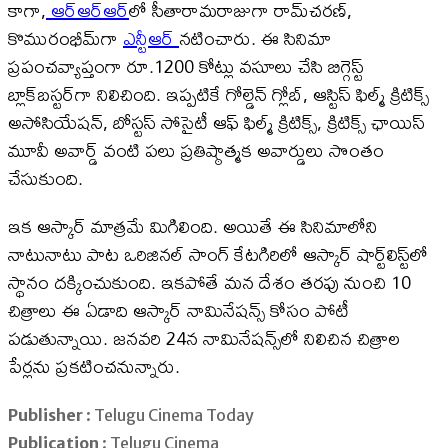
కాగా,
ఆర్​ఆర్​ఆర్
​లో సీతారామరాజుగా రామ్‌చరణ్,
కొమురంభీమ్‌గా
ఎన్టీఆర్‌
నటించారు. ఈ సినిమా
ప్రపంచవ్యాప్తంగా రూ.1200 కోట్లు వసూలు చేసి బిగ్గెస్ట్‌
బ్లాక్‌బస్టర్‌గా నిలిచింది. ఇప్పటికే గోల్డెన్‌ గ్లోబ్‌, ఆస్టిస్‌ ఫిల్మ్‌ క్రిటిక్స్‌
అసోసియేషన్‌, బోస్టస్‌ సోసైటీ ఆఫ్‌ ఫిల్మ్‌ క్రిటిక్స్‌, క్రిటిక్స్‌ ఛాయిస్‌
మూవీ అవార్డ్‌ వంటి పలు ప్రతిష్ఠాత్మక అవార్డులు సొంతం
చేసుకుంది.
ఇక ఆస్కార్​ మాత్రమే మిగిలింది. అయితే ఈ సినిమాలోని
నాటునాటు పాట ఒరిజినల్‌ సాంగ్‌ కేటగిరిలో ఆస్కార్‌ షార్ట్‌లిస్ట్‌లో
స్థానం దక్కించుకుంది. ఇకపోతే మన దేశం తరఫు నుంచి 10
చిత్రాలు ఈ ఏడాది ఆస్కార్‌ నామినేషన్స్‌ కోసం పోటీ
పడుతున్నాయి. జనవరి 24న నామినేషన్స్‌లో నిలిచిన చిత్రాల
పేర్లను ప్రకటించనున్నారు.
Publisher
: Telugu Cinema Today
Publication
: Telugu Cinema