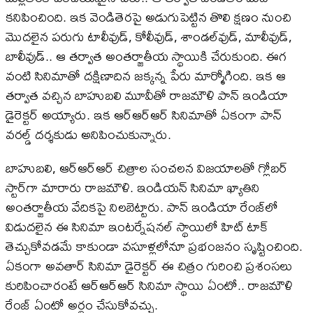
కనిపించింది. ఇక వెండితెరపై అడుగుపెట్టిన తొలి క్షణం నుంచి
మొదలైన పరుగు టాలీవుడ్, కోలీవుడ్, శాండల్​వుడ్, మాలీవుడ్,
బాలీవుడ్.. ఆ తర్వాత అంతర్జాతీయ స్థాయికి చేరుకుంది. ఈగ
వంటి సినిమాతో దక్షిణాదిన జక్కన్న పేరు మార్మోగింది. ఇక ఆ
తర్వాత వచ్చిన బాహుబలి మూవీతో రాజమౌళి పాన్ ఇండియా
డైరెక్టర్ అయ్యారు. ఇక ఆర్ఆర్ఆర్ సినిమాతో ఏకంగా పాన్
వరల్డ్ దర్శకుడు అనిపించుకున్నారు.
బాహుబలి, ఆర్​ఆర్​ఆర్​ చిత్రాల సంచలన విజయాలతో గ్లోబర్​
స్టార్​గా మారారు రాజమౌళి. ఇండియన్​ సినిమా ఖ్యాతిని
అంతర్జాతీయ వేదికపై నిలబెట్టారు. పాన్ ఇండియా రేంజ్​లో
విడుదలైన ఈ సినిమా ఇంటర్నేషనల్ స్థాయిలో హిట్ టాక్
తెచ్చుకోవడమే కాకుండా వసూళ్లలోనూ ప్రభంజనం సృష్టించింది.
ఏకంగా అవతార్ సినిమా డైరెక్టర్​ ఈ చిత్రం గురించి ప్రశంసలు
కురిపించారంటే ఆర్ఆర్ఆర్ సినిమా స్థాయి ఏంటో.. రాజమౌళి
రేంజ్ ఏంటో అర్థం చేసుకోవచ్చు.