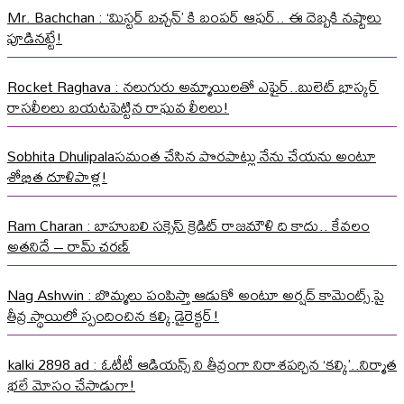
Mr. Bachchan : ‘మిస్టర్ బచ్చన్’ కి బంపర్ ఆఫర్.. ఈ దెబ్బకి నష్టాలు
పూడినట్టే!
Rocket Raghava : నలుగురు అమ్మాయిలతో ఎఫైర్..బులెట్ భాస్కర్
రాసలీలలు బయటపెట్టిన రాఘవ లీలలు!
Sobhita Dhulipalaసమంత చేసిన పొరపాట్లు నేను చేయను అంటూ
శోభిత దూళిపాళ్ల!
Ram Charan : బాహుబలి సక్సెస్ క్రెడిట్ రాజమౌళి ది కాదు.. కేవలం
అతనిదే – రామ్ చరణ్
Nag Ashwin : బొమ్మలు పంపిస్తా ఆడుకో అంటూ అర్షద్ కామెంట్స్ పై
తీవ్ర స్థాయిలో స్పందించిన కల్కి డైరెక్టర్!
kalki 2898 ad : ఓటీటీ ఆడియన్స్ ని తీవ్రంగా నిరాశపర్చిన ‘కల్కి’..నిర్మాత
భలే మోసం చేసాడుగా!