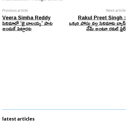
Previous article
Next article
Veera Simha Reddy
Rakul Preet Singh :
సినిమాలో ‘జై బాలయ్య’ పాట
ఒక్కరి పోస్టు వల్ల సినిమాకు బ్యాడ్​
అందుకే పెట్టారట
నేమ్ అంటూ రకుల్​​ ​ఫైర్​
latest articles