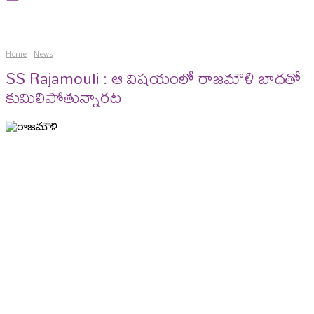
Home
News
SS Rajamouli : ఆ విషయంలో రాజమౌళి బాధతో
కుమిలిపోతున్నారట