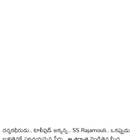
దర్శకధీరుడు.. టాలీవుడ్​ జక్కన్న.. SS Rajamouli.. ఒకప్పుడు
బుల్లితెరకే పరిచయమైన పేరు.. ఆ తర్వాత వెండితెర మీద