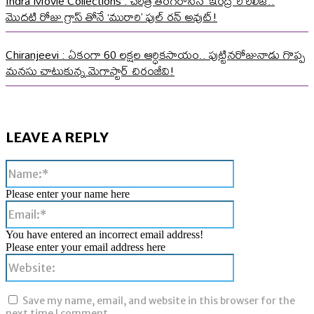
Indra Movie Collections : చరిత్ర తిరగరాసిన ‘ఇంద్ర’ రీ రిలీజ్..
మొదటి రోజు గ్రాస్ తోనే ‘మురారి’ ఫుల్ రన్ అవుట్!
Chiranjeevi : ఏకంగా 60 లక్షల ఆర్ధికసాయం.. పుట్టినరోజునాడు గొప్ప
మనసు చాటుకున్న మెగాస్టార్ చిరంజీవి!
LEAVE A REPLY
Name:*
Please enter your name here
Email:*
You have entered an incorrect email address!
Please enter your email address here
Website:
Save my name, email, and website in this browser for the
next time I comment.