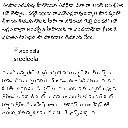
సంపాదించుకున్న హీరోయిన్ ఎవరైనా ఉన్నారా అంటే అది శ్రీలీల
అనే చెప్పాలి..దర్శకేంద్రుడు రాఘవేంద్రరావు నిర్మాణ సారథ్యంలో
శ్రీకాంత్ కొడుకు రోషన్ హీరో గా నటించిన ‘పెళ్లి సందడి’ అనే
చిత్రం ద్వారా ఇండస్ట్రీ కి హీరోయిన్ గా పరిచయమైనా శ్రీలీల కి
ప్రస్తుతం టాలీవుడ్ లో మామూలు డిమాండ్ లేదు.
sreeleela
ఈమెకి ఉన్న క్రేజ్ దెబ్బకి ఇప్పటి వరకు స్టార్ హీరోయిన్స్ గా
కొనసాగిన వాళ్ళందరి రేంజ్ ఒక్కసారిగా పడిపోయింది..కుర్ర
హీరోల దగ్గర నుండి స్టార్ హీరోల వరకు ప్రతీ ఒక్కరికీ ఇప్పుడు
శ్రీలీలనే కావలి..రీసెంట్ గా ధమాకా మూవీ తో సూపర్ హిట్
కొట్టిన శ్రీలీల కి మహేష్ బాబు – త్రివిక్రమ్ కాంబినేషన్ లో
తెరకెక్కబోతున్న సినిమాలో నటించే ఛాన్స్ వచ్చింది.