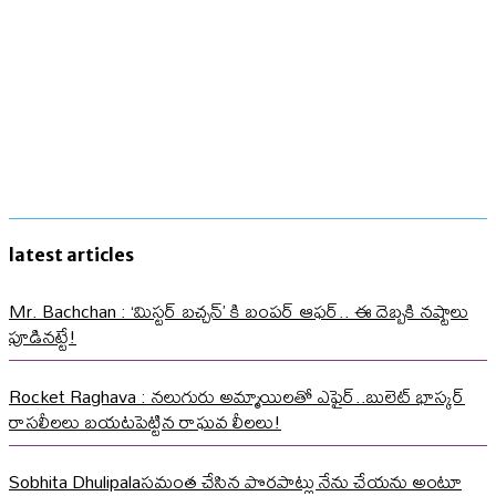
latest articles
Mr. Bachchan : ‘మిస్టర్ బచ్చన్’ కి బంపర్ ఆఫర్.. ఈ దెబ్బకి నష్టాలు
పూడినట్టే!
Rocket Raghava : నలుగురు అమ్మాయిలతో ఎఫైర్..బులెట్ భాస్కర్
రాసలీలలు బయటపెట్టిన రాఘవ లీలలు!
Sobhita Dhulipalaసమంత చేసిన పొరపాట్లు నేను చేయను అంటూ