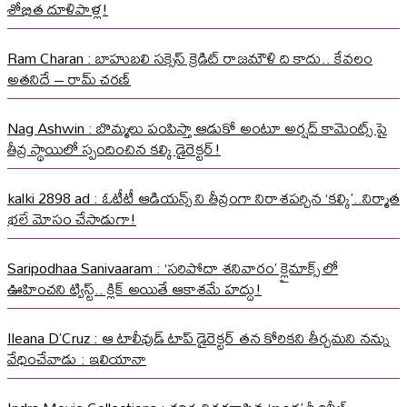
శోభిత దూళిపాళ్ల!
Ram Charan : బాహుబలి సక్సెస్ క్రెడిట్ రాజమౌళి ది కాదు.. కేవలం
అతనిదే – రామ్ చరణ్
Nag Ashwin : బొమ్మలు పంపిస్తా ఆడుకో అంటూ అర్షద్ కామెంట్స్ పై
తీవ్ర స్థాయిలో స్పందించిన కల్కి డైరెక్టర్!
kalki 2898 ad : ఓటీటీ ఆడియన్స్ ని తీవ్రంగా నిరాశపర్చిన ‘కల్కి’..నిర్మాత
భలే మోసం చేసాడుగా!
Saripodhaa Sanivaaram : ‘సరిపోదా శనివారం’ క్లైమాక్స్ లో
ఊహించని ట్విస్ట్.. క్లిక్ అయితే ఆకాశమే హద్దు!
Ileana D’Cruz : ఆ టాలీవుడ్ టాప్ డైరెక్టర్ తన కోరికని తీర్చమని నన్ను
వేధించేవాడు : ఇలియానా