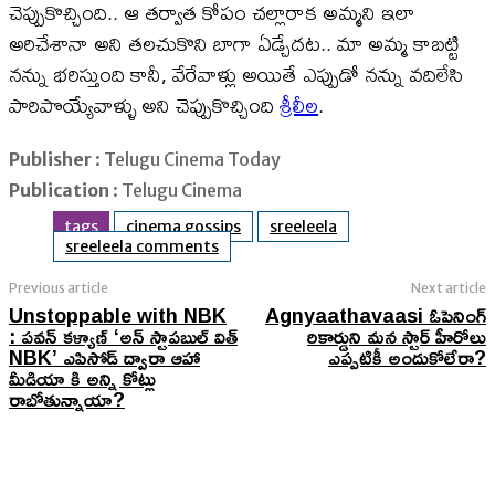
చెప్పుకొచ్చింది.. ఆ తర్వాత కోపం చల్లారాక అమ్మని ఇలా
అరిచేశానా అని తలచుకొని బాగా ఏడ్చేదట.. మా అమ్మ కాబట్టి
నన్ను భరిస్తుంది కానీ, వేరేవాళ్లు అయితే ఎప్పుడో నన్ను వదిలేసి
పారిపొయ్యేవాళ్ళు అని చెప్పుకొచ్చింది
శ్రీలీల
.
Publisher
: Telugu Cinema Today
Publication
: Telugu Cinema
tags
cinema gossips
sreeleela
sreeleela comments
Previous article
Next article
Unstoppable with NBK
Agnyaathavaasi ఓపెనింగ్
: పవన్ కళ్యాణ్ ‘అన్ స్టాపబుల్ విత్
రికార్డుని మన స్టార్ హీరోలు
NBK’ ఎపిసోడ్ ద్వారా ఆహా
ఎప్పటికీ అందుకోలేరా?
మీడియా కి అన్ని కోట్లు
రాబోతున్నాయా?