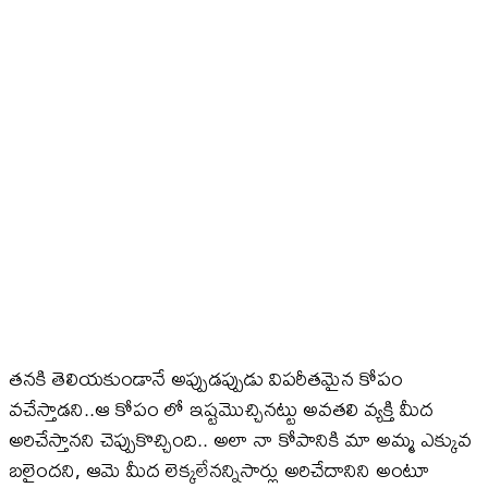
తనకి తెలియకుండానే అప్పుడప్పుడు విపరీతమైన కోపం
వచేస్తాడని..ఆ కోపం లో ఇష్టమొచ్చినట్టు అవతలి వ్యక్తి మీద
అరిచేస్తానని చెప్పుకొచ్చింది.. అలా నా కోపానికి మా అమ్మ ఎక్కువ
బలైందని, ఆమె మీద లెక్కలేనన్నిసార్లు అరిచేదానిని అంటూ