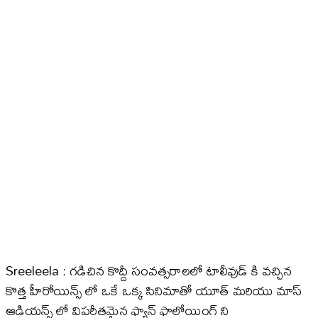
Sreeleela : గడిచిన కొద్దీ సంవత్సరాలలో టాలీవుడ్ కి వచ్చిన
కొత్త హీరోయిన్స్ లో ఒకే ఒక్క సినిమాతో యూత్ మరియు మాస్
ఆడియన్స్ లో విపరీతమైన ఫ్యాన్ ఫాలోయింగ్ ని