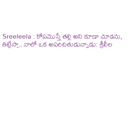
Sreeleela : కోపమొస్తే తల్లి అని కూడా చూడను,
తిట్టేస్తా.. నాలో ఒక అప‌రిచితుడున్నాడు: శ్రీలీల