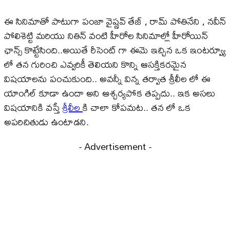
ఈ సినిమాతో పాటుగా పంజా వైష్ణవ్ తేజ్ , రామ్ పోతినేని , నవీన్
పోలిశెట్టి మరియు నితిన్ వంటి హీరోల సినిమాల్లో హీరోయిన్
ఛాన్స్ కొట్టేసింది..అయితే రీసెంట్ గా ఈమె ఇచ్చిన ఒక ఇంటర్వ్యూ
లో తన గురించి ఎవ్వరికీ తెలియని కొన్ని ఆసక్తికరమైన
విషయాలను పంచుకుంది.. అవన్నీ విన్న తర్వాత శ్రీలీల లో ఈ
యాంగిల్ కూడా ఉందా అని ఆశ్చర్యపోక తప్పదు.. ఇక అసలు
విషయానికి వస్తే
శ్రీలీల
కి చాలా కోపమట.. తన లో ఒక
అపరిచితుడు ఉంటాడని.
- Advertisement -