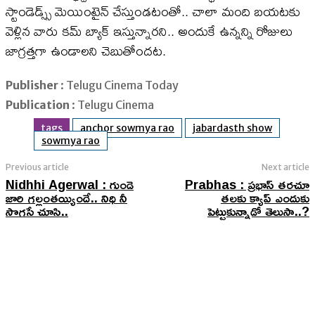
స్టాండెడ్స్స్ మెయింటైన్ చేస్తుండటంతో.. చాలా మంది బయటకు
వెళ్లిన వారు కమ్ బ్యాక్ ఇస్తున్నారని.. అందుకే ఉన్నన్ని రోజులు
జాగ్రత్తగా ఉండాలని చెబుతోందట.
Publisher
: Telugu Cinema Today
Publication
: Telugu Cinema
tags
anchor sowmya rao
jabardasth show
sowmya rao
Previous article
Next article
Nidhhi Agerwal : గుండె
Prabhas : ప్రభాస్ తరచూ
జారి గల్లంతయ్యిందే.. నిధి నీ
తలకు క్యాప్ ఎందుకు
సొగసే చూసి..
పెట్టుకున్నాడో తెలుసా..?