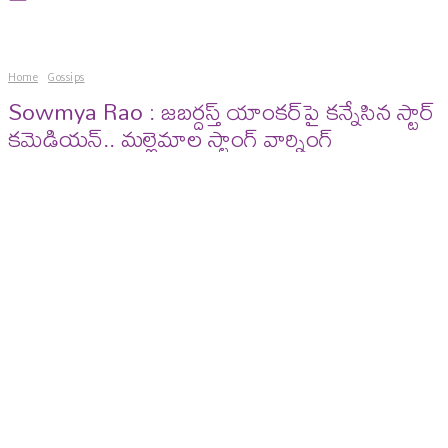
Home
Gossips
Sowmya Rao : జబర్దస్త్‌ యాంకర్‌పై కన్నేసిన స్టార్
కమెడియన్.. మల్లెమాల స్ట్రాంగ్ వార్నింగ్