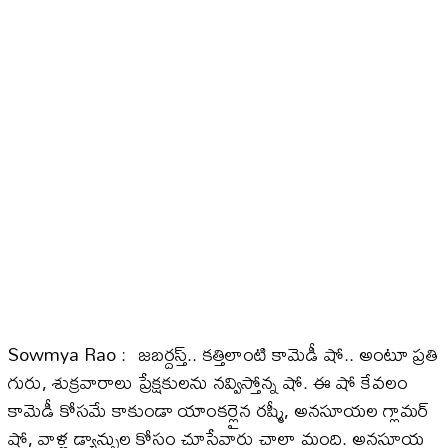
Sowmya Rao : జబర్దస్త్.. కత్తిలాంటి కామెడీ షో.. అంటూ ప్రతి
గురు, శుక్రవారాలు ప్రేక్షకులను నవ్విస్తోన్న షో. ఈ షో కేవలం
కామెడీ కోసమే కాకుండా యాంకర్లైన రష్మీ, అనసూయల గ్లామర్
షో, వాళ్ల డ్యాన్సుల కోసం చూసేవారు చాలా మంది. అనసూయ