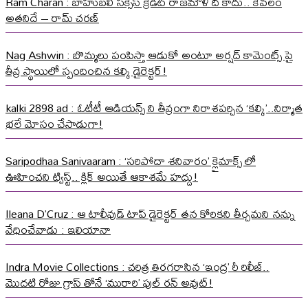
Ram Charan : బాహుబలి సక్సెస్ క్రెడిట్ రాజమౌళి ది కాదు.. కేవలం
అతనిదే – రామ్ చరణ్
Nag Ashwin : బొమ్మలు పంపిస్తా ఆడుకో అంటూ అర్షద్ కామెంట్స్ పై
తీవ్ర స్థాయిలో స్పందించిన కల్కి డైరెక్టర్!
kalki 2898 ad : ఓటీటీ ఆడియన్స్ ని తీవ్రంగా నిరాశపర్చిన ‘కల్కి’..నిర్మాత
భలే మోసం చేసాడుగా!
Saripodhaa Sanivaaram : ‘సరిపోదా శనివారం’ క్లైమాక్స్ లో
ఊహించని ట్విస్ట్.. క్లిక్ అయితే ఆకాశమే హద్దు!
Ileana D’Cruz : ఆ టాలీవుడ్ టాప్ డైరెక్టర్ తన కోరికని తీర్చమని నన్ను
వేధించేవాడు : ఇలియానా
Indra Movie Collections : చరిత్ర తిరగరాసిన ‘ఇంద్ర’ రీ రిలీజ్..
మొదటి రోజు గ్రాస్ తోనే ‘మురారి’ ఫుల్ రన్ అవుట్!