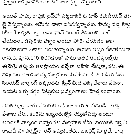
హైలైట్ అవ్వడానికి అలా సరదాగా ఫ్లర్ట్ చేస్తుంటారు.
అయితే సౌమ్య రావుని లైన్‌లో పెట్టడానికి ఓ టాప్ కమెడియన్ తెగ
ట్రై చేస్తున్నాడట. ఆమెను చాలా విసిగిస్తున్నాడట. సౌమ్య వచ్చి కొద్ది
రోజులే అవుతున్నా.. ఆమె ఫోన్ నంబర్ తీసుకుని చాట్
చేయడం.. డిన్నర్‌కు వెళ్దాం అంటూ ఫోర్స్ చేయడం ఇలా
రకరకాలుగా చికాకు పెడుతున్నాడట. ఆమెకు ఇష్టం లేకపోయినా
రాసుకు పూసుకొని తిరగడంతో పాటు ఇతర కంటెస్టెంట్స్‌కు
ఈమెపై తప్పుడు అభిప్రాయం వచ్చేలా బిహేవ్ చేస్తున్నాడట. ఈ
విషయం తెలుసుకున్న మల్లెమాల మేనేజ్‌మెంట్ కమెడియన్‌కు
సీరియస్ వార్నింగ్ ఇచ్చిందట. స్క్రీన్ మీద ఎన్ని వేశాలు వేసినా..
బయట ఒళ్లు దగ్గర పెట్టుకుని ప్రవర్తించాలని హెచ్చరించారట.
ఎవరి స్కిట్లు వారు చేసుకుని కామ్‌గా బయట పడండి.. పిచ్చి
వేశాలు వేసి.. కెరీర్‌ను ఇబ్బందుల్లోకి నెట్టుకోవద్దు అంటూ
అందరికి వార్నింగ్ ఇస్తోందట మల్లెమాల టీమ్. బయటకి వెళ్తే ఏ
కామెడీ షో పర్ఫెక్ట్‌గా రన్ అవ్వడంలేదు. జబర్థస్త్ మాత్రమే కాస్త