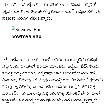
యాంకర్‌గా ఎంట్రీ ఇచ్చిన ఈ షో టీఆర్పీ ఒకప్పుడు ఎక్కడికో
వెళ్లిపోయింది. ఆ తర్వాత రష్మీ కూడా జాయిన్ అవ్వడంతో ఇక
ప్రేక్షకులు పండగ చేసుకున్నారు.
Sowmya Rao
కానీ ఇటీవల పలు కారణాలతో అనసూయ జబర్దస్త్‌కు గుడ్‌బై
చెప్పేసింది. ఈ షోలో తరచూ యాంకర్లు, జడ్జిలు, టీమ్ లీడర్లు,
కంటెస్టెంట్లు మారడం సర్వసాధారణం అయిపోయింది. కానీ
ఎవరున్నా లేకున్నా షో మాత్రం నాన్‌స్టాప్‌గా సాగుతూ ప్రేక్షకులను
కడుపుబ్బా నవ్విస్తోంది. రీసెంట్‌గా అనసూయ ప్లేస్‌లోకి కొత్త
యాంకర్‌గా సౌమ్య రావు వచ్చింది. కొత్త యాంకర్‌తో ఈ షోలో
కొత్త జోష్ తీసుకొచ్చేందుకు షో మేకర్స్ తెగ ప్రయత్నిస్తున్నారు.