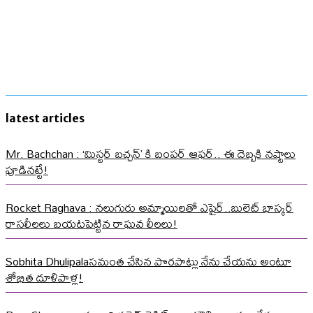
latest articles
Mr. Bachchan : ‘మిస్టర్ బచ్చన్’ కి బంపర్ ఆఫర్.. ఈ దెబ్బకి నష్టాలు
పూడినట్టే!
Rocket Raghava : నలుగురు అమ్మాయిలతో ఎఫైర్..బులెట్ భాస్కర్
రాసలీలలు బయటపెట్టిన రాఘవ లీలలు!
Sobhita Dhulipalaసమంత చేసిన పొరపాట్లు నేను చేయను అంటూ
శోభిత దూళిపాళ్ల!