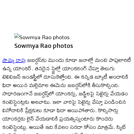
Sowmya Rao photos
సౌమ్య రావు
జబర్దస్‌కు ముందు కూడా జనాల్లో మంచి పాపులారిటీ
ఉన్న యాంకర్. తనదైన స్టైల్లో యాంకరింగ్ చేస్తూ తెలుగు
టెలివిజన్ ఇండస్ట్రీలో దూసుకెళ్తోంది. ఈ కన్నడ బ్యూటీ అందానికి
ఫిదా అయిన మల్లెమాల ఈమెను జబర్దస్‌లోకి తీసుకొచ్చింది.
సాధారణంగానే జబర్దస్త్‌లో యాంకర్లు, జడ్జిలపై సెటైర్లు వేయడం
కంటెస్టెంట్లకు అలవాటు. ఇలా వారిపై సెటైర్లు వేస్తూ పండించిన
వినోదానికి ప్రేక్షకులు కూడా ఫిదా అయిపోతారు. కొన్నిసార్లు
యాంకర్లకు లైన్ వేయడానికి ప్రయత్నిస్తుంటారు కొందరు
కంటెస్టెంట్లు. అయితే ఇది కేవలం సరదా కోసం మాత్రమే. స్కిట్