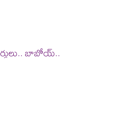
ర్డులు.. బాబోయ్..