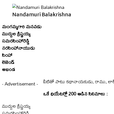
Nandamuri Balakrishna
మంగమ్మగారి మనవడు
ముద్దుల క్రిష్ణయ్య
సమరసింహారెడ్డి
నరసింహానాయుడు
సింహా
లెజెండ్‌
అఖండ
వీటితో పాటు కథానాయకుడు, రాము, లారీడ్ర
- Advertisement -
ఒకే థియేటర్లో 200 ఆడిన సినిమాలు :
ముద్దుల క్రిష్ణయ్య
సమరసింహారెడ్డి