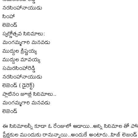
నరసింహానాయుడు
సింహా
లెజెండ్‌
స్వర్ణోత్సవ సినిమాలు:
మంగమ్మగారి మనవడు
ముద్దుల క్రిష్ణయ్య
ముద్దుల మావయ్య
సమరసింహారెడ్డి
నరసింహానాయుడు
లెజెండ్ ( డైరెక్ట్‌)
ప్లాటినం జూబ్లీ సినిమాలు..
మంగమ్మగారి మనవడు
లెజెండ్‌
ఈ సినిమాలన్నీ కూడా ఓ రేంజులో ఆడాయి..అన్ని సినిమాల తో పోలిస్త
ప్రేక్షకుల ముందుకు రానున్నాయి..అందుకే అంటారు..హిజ్ లెజండ్