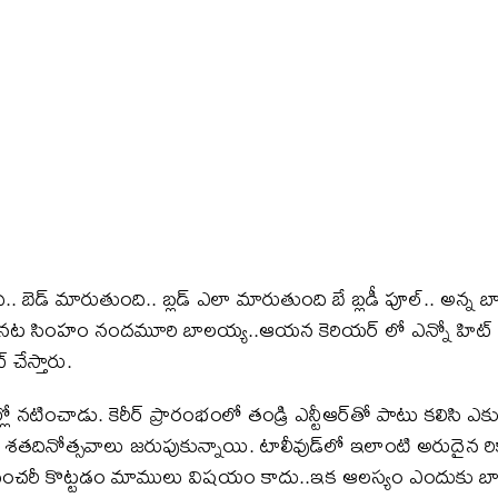
 బెడ్ మారుతుంది.. బ్లడ్ ఎలా మారుతుంది బే బ్లడీ పూల్.. అన్న 
ు నట సింహం నందమూరి బాలయ్య..ఆయన కెరియర్ లో ఎన్నో హిట్
చేస్తారు.
 నటించాడు. కెరీర్ ప్రారంభంలో తండ్రి ఎన్టీఆర్‌తో పాటు కలిసి 
ినోత్సవాలు జరుపుకున్నాయి. టాలీవుడ్‌లో ఇలాంటి అరుదైన రికార్డ
 సెంచరీ కొట్టడం మాములు విషయం కాదు..ఇక ఆలస్యం ఎందుకు బా