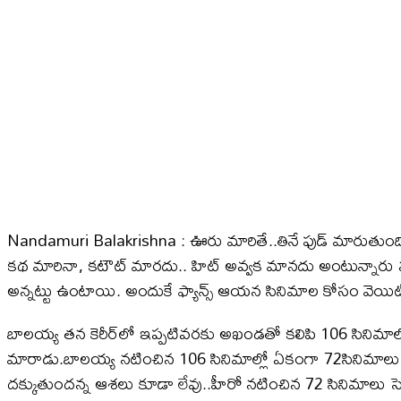
Nandamuri Balakrishna : ఊరు మారితే..తినే ఫుడ్ మారుతుంది..
కథ మారినా, కటౌట్ మారదు.. హిట్ అవ్వక మానదు అంటున్నార
అన్నట్టు ఉంటాయి. అందుకే ఫ్యాన్స్ ఆయన సినిమాల కోసం వెయిట్ 
బాలయ్య తన కెరీర్‌లో ఇప్పటివరకు అఖండతో కలిపి 106 సినిమాల్లో
మారాడు.బాలయ్య నటించిన 106 సినిమాల్లో ఏకంగా 72సినిమాలు శతద
దక్కుతుందన్న ఆశలు కూడా లేవు..హీరో నటించిన 72 సినిమాలు