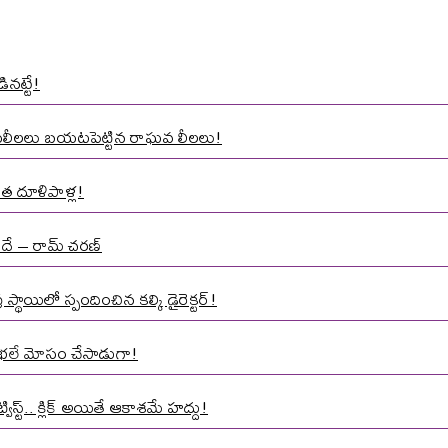
ినట్టే!
ాసలీలలు బయటపెట్టిన రాఘవ లీలలు!
త దూళిపాళ్ల!
నిదే – రామ్ చరణ్
్థాయిలో స్పందించిన కల్కి డైరెక్టర్!
మాత భలే మోసం చేసాడుగా!
స్ట్.. క్లిక్ అయితే ఆకాశమే హద్దు!