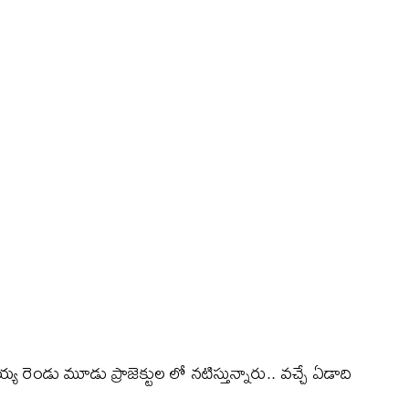
 రెండు మూడు ప్రాజెక్టుల లో నటిస్తున్నారు.. వచ్చే ఏడాది