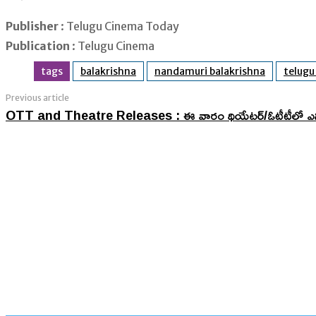
Publisher
: Telugu Cinema Today
Publication
: Telugu Cinema
tags
balakrishna
nandamuri balakrishna
telugu
Previous article
OTT and Theatre Releases : ఈ వారం థియేటర్/ఓటీటీలో ఎన్న