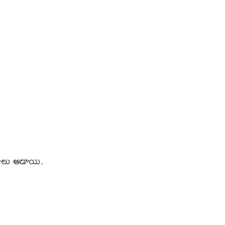
ారాలు ఆడాయి.