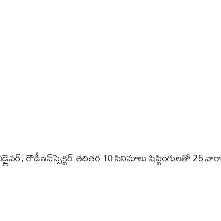
ైవర్‌, రౌడీఇన్‌స్పెక్టర్ తదితర 10 సినిమాలు షిప్టింగులతో 25 వ