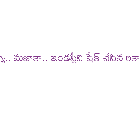
deos
reviews
మజాకా.. ఇండస్ట్రీని షేక్ చేసిన రికా