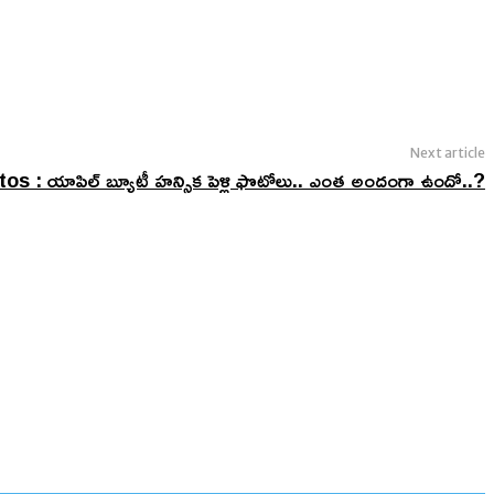
Next article
 యాపిల్ బ్యూటీ హన్సిక పెళ్లి ఫొటోలు.. ఎంత అందంగా ఉందో..?