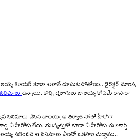
బాలయ్య కెరియర్ కూడా అలానే దూసుకుపోతోంది.. డైరెక్టర్ మారిన,
సినిమాలు
ఉన్నాయి. కొన్ని డ్తెలాగులు బాలయ్య కోసమే రాసారా
ఎక్కువ సినిమాలు చేసిన బాలయ్య ఆ తర్వాత సోలో హీరోగా
్ ఏ హీరోకు లేదు. భవిష్యత్తులో కూడా ఏ హీరోకు ఈ రికార్డ్
లయ్య నటించిన ఆ సినిమాలు ఏంటో ఒకసారి చుద్దాము..