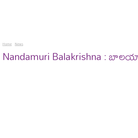
news
gossips
photos
vi
Home
News
Nandamuri Balakrishna : బాలయ్యా.. 