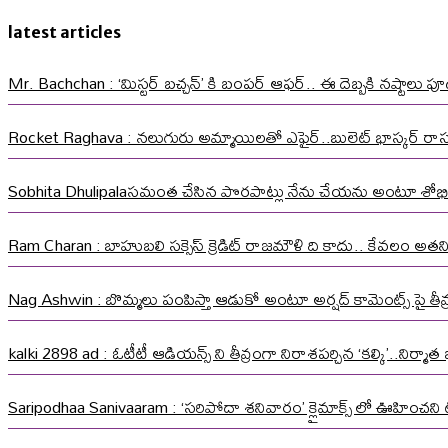
latest articles
Mr. Bachchan : ‘మిస్టర్ బచ్చన్’ కి బంపర్ ఆఫర్.. ఈ దెబ్బకి నష్టాలు పూడ
Rocket Raghava : నలుగురు అమ్మాయిలతో ఎఫైర్..బులెట్ భాస్కర్ ర
Sobhita Dhulipalaసమంత చేసిన పొరపాట్లు నేను చేయను అంటూ శోభి
Ram Charan : బాహుబలి సక్సెస్ క్రెడిట్ రాజమౌళి ది కాదు.. కేవలం అత
Nag Ashwin : బొమ్మలు పంపిస్తా ఆడుకో అంటూ అర్షద్ కామెంట్స్ పై తీవ్ర స
kalki 2898 ad : ఓటీటీ ఆడియన్స్ ని తీవ్రంగా నిరాశపర్చిన ‘కల్కి’..నిర్
Saripodhaa Sanivaaram : ‘సరిపోదా శనివారం’ క్లైమాక్స్ లో ఊహించని ట్వి