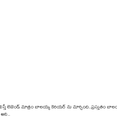
ే లెజెండ్ మాత్రం బాలయ్య కెరియర్ ను మార్చింది..ప్రస్తుతం బాలయ్య
 అని..